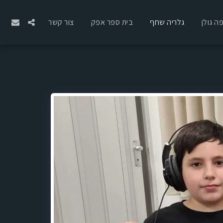
ה גולן
גלריה שחף
בית ספר אפק
צור קשר